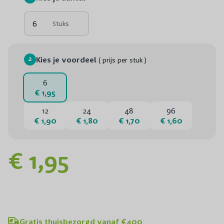
Stuks
2
Kies je voordeel
( prijs per stuk )
6
€ 1,95
12
24
48
96
€ 1,90
€ 1,80
€ 1,70
€ 1,60
€ 1,95
Gratis thuisbezorgd vanaf €400