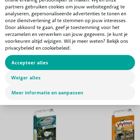
waarin onkruid geen kans krijgt. Dat scheelt een hoop
partners gebruiken cookies om jouw websitegedrag te
werk! Bovendien is de Pachysandra terminalis ‘Variegata’
analyseren, gepersonaliseerde advertenties te tonen en
sterk, winterhard en heeft de tuinplant zelf ook geen
onze dienstverlening af te stemmen op jouw interesses.
Door akkoord te gaan, geef je toestemming voor het
bijzondere zorg nodig. Dit maakt het een fantastische
verzamelen en verwerken van jouw gegevens. Je kunt je
bodembedekker voor iedere tuin en tuinier!
voorkeuren altijd wijzigen. Wil je meer weten? Bekijk ons
privacybeleid en cookiebeleid.
Combineer met
Accepteer alles
Onze aanraders bij dit product
Weiger alles
Meer informatie en aanpassen