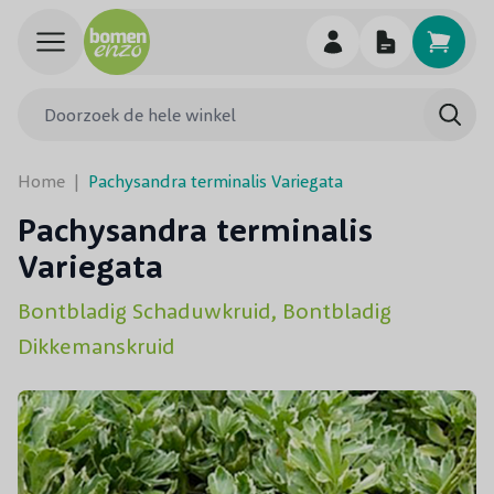
Ga naar de inhoud
Doorzoek de hele winkel
Searc
Home
|
Pachysandra terminalis Variegata
Pachysandra terminalis
Variegata
Bontbladig Schaduwkruid, Bontbladig
Dikkemanskruid