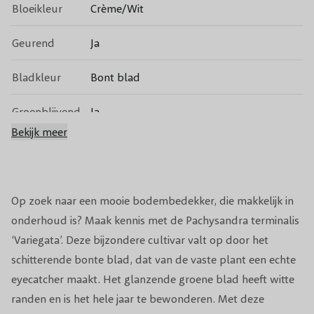
Bloeikleur
Crème/Wit
Geurend
Ja
Bladkleur
Bont blad
Groenblijvend
Ja
Bekijk meer
Vruchtdragend
Nee
Volwassen
15 - 20 cm
hoogte
Op zoek naar een mooie bodembedekker, die makkelijk in
onderhoud is? Maak kennis met de Pachysandra terminalis
Standplaats
Halfschaduw/Schaduw
‘Variegata’. Deze bijzondere cultivar valt op door het
schitterende bonte blad, dat van de vaste plant een echte
Winterhardheid
Goed winterhard
eyecatcher maakt. Het glanzende groene blad heeft witte
randen en is het hele jaar te bewonderen. Met deze
Planttijd
Jaarrond (behalve bij vorst)