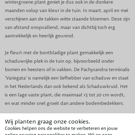
wintergroene plant
geniet je dus ook in de donkere
Biodiversiteit
Trekt bijen & vlinders aan
maanden volop van kleur in de tuin. In maart, april en mei
verschijnen aan de takken witte staande bloemen. Deze zijn
Aantal per m2
8-11
van afstand onopvallend, maar van dichtbij toch erg
aantrekkelijk en heerlijk geurend.
Voeding
Organische meststof
Je fleurt met de bontbladige plant
gemakkelijk een
Geschikt voor
Bodembedekker / border / in pot
schaduwrijke plek in de tuin op, bijvoorbeeld onder
bomen en heesters of in vakken.
De Pachysandra terminalis
‘Variegata’ is namelijk een liefhebber van schaduw en staat
in het Nederlands dan ook bekend als Schaduwkruid. Het
is een lage vaste plant, die maximaal 15 tot 20 cm wordt,
en wat minder snel groeit dan andere bodembedekkers.
Het
Bontbladige Schaduwkruid
heeft wat meer tijd
Wij planten graag onze cookies.
Cookies helpen ons de website te verbeteren en jouw
nodig, maar vormt uiteindelijk een mooi dicht groen tapijt,
online ervaring persoonlijker te maken. Wij en onze