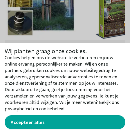
Wij planten graag onze cookies.
Boompalen set
Vivimus groenten en fr
Cookies helpen ons de website te verbeteren en jouw
€ 17,00
€ 11,95
online ervaring persoonlijker te maken. Wij en onze
partners gebruiken cookies om jouw websitegedrag te
analyseren, gepersonaliseerde advertenties te tonen en
onze dienstverlening af te stemmen op jouw interesses.
Onderhoud
Door akkoord te gaan, geef je toestemming voor het
verzamelen en verwerken van jouw gegevens. Je kunt je
voorkeuren altijd wijzigen. Wil je meer weten? Bekijk ons
privacybeleid en cookiebeleid.
Water geven
Accepteer alles