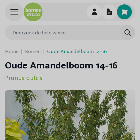
Ga naar de inhoud
Doorzoek de hele winkel
Searc
Home
|
Bomen
|
Oude Amandelboom 14-16
Oude Amandelboom 14-16
Prunus dulcis