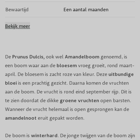
Bewaartijd
Een aantal maanden
Bestuiving
Zelfbestuivend
Bekijk meer
Bestuivers
Prunus dulcis Robijn
Bloeiperiode
Maart
De
Prunus Dulcis,
ook wel
Amandelboom
genoemd, is
een boom waar aan de
bloesem
vroeg groeit, rond maart-
Bloeikleur
Wit
april. De bloesem is zacht roze van kleur. Deze
uitbundige
bloei
is een prachtig gezicht. Daarna komen de vruchten
Snoeiperiode
In het voorjaar, na de bloei
aan de boom. De vrucht is rond eind september rijp. Dit is
te zien doordat de dikke
groene
vruchten
open barsten.
Standplaats
Zon/Halfschaduw
Wanneer de vrucht helemaal is open gesprongen kan de
Winterhardheid
Winterhard
amandelnoot
eruit gepakt worden.
Pot/Kluit/Kale wortel
Pot/kluit
De boom is
winterhard
. De jonge twijgen van de boom zijn