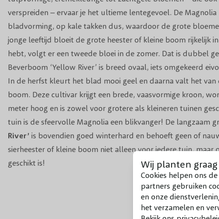
verspreiden – ervaar je het ultieme lentegevoel. De Magnolia
bladvorming, op kale takken dus, waardoor de grote bloemen
jonge leeftijd bloeit de grote heester of kleine boom rijkelijk i
hebt, volgt er een tweede bloei in de zomer. Dat is dubbel g
Beverboom ‘Yellow River’ is breed ovaal, iets omgekeerd eivo
In de herfst kleurt het blad mooi geel en daarna valt het van 
boom. Deze cultivar krijgt een brede, vaasvormige kroon, wor
meter hoog en is zowel voor grotere als kleineren tuinen geschi
tuin is de sfeervolle Magnolia een blikvanger! De langzaam 
River’
is bovendien goed winterhard en behoeft geen of nauw
sierheester of kleine boom niet alleen voor iedere tuin, maar 
Wij planten graag
geschikt is!
Cookies helpen ons de 
partners gebruiken co
en onze dienstverlenin
het verzamelen en verw
Bekijk ons privacybelei