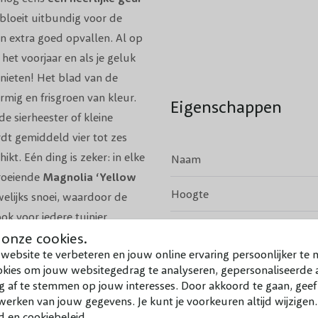
 bloeit uitbundig voor de
 extra goed opvallen. Al op
n het voorjaar en als je geluk
enieten! Het blad van de
rmig en frisgroen van kleur.
Eigenschappen
de sierheester of kleine
dt gemiddeld vier tot zes
kt. Eén ding is zeker: in elke
Naam
groeiende
Magnolia ‘Yellow
Hoogte
elijks snoei, waardoor de
ook voor iedere tuinier
Bloeiperiode
 onze cookies.
website te verbeteren en jouw online ervaring persoonlijker te 
Bloeikleur
okies om jouw websitegedrag te analyseren, gepersonaliseerde a
g af te stemmen op jouw interesses. Door akkoord te gaan, gee
Geurend
erken van jouw gegevens. Je kunt je voorkeuren altijd wijzigen
d en cookiebeleid.