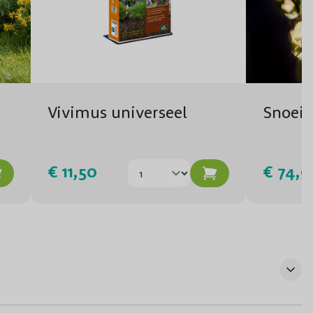
Vivimus universeel
Snoeis
€ 11,50
€ 74,9