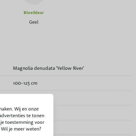
Bloeikleur
Geel
Magnolia denudata 'Yellow River'
100-125 cm
April
maken. Wij en onze
Geel
dvertenties te tonen
f je toestemming voor
Nee
. Wil je meer weten?