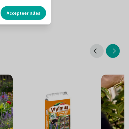
Nee
Accepteer alles
Ja
4 tot 6 meter
Zon/Halfschaduw
Ja, geschikt voor gematigde klimaten
Voorjaar of najaar, bij milde weersomstandigheden
Organisch en gebalanceerd, voorjaar en eventueel
zomer bij behoefte