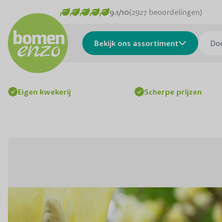
Ga naar de inhoud
9.1/10
(2927 beoordelingen)
Doorzo
Bekijk ons assortiment
Eigen kwekerij
Scherpe prijzen