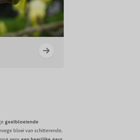
Magn
ige
geelbloeiende
vroege bloei van schitterende,
 nog eens
een heerlijke geur