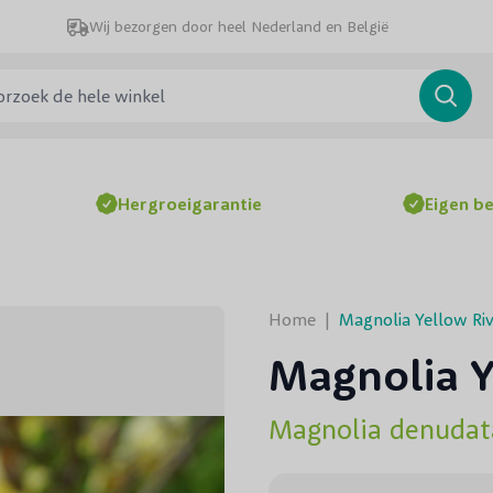
Wij bezorgen door heel Nederland en België
ek de hele winkel
Searc
Hergroeigarantie
Eigen b
Home
|
Magnolia Yellow Ri
Magnolia Y
Magnolia denudata