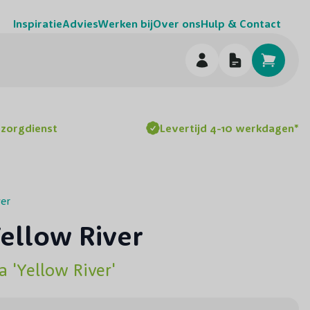
Inspiratie
Advies
Werken bij
Over ons
Hulp & Contact
h
ezorgdienst
Levertijd 4-10 werkdagen*
ver
ellow River
 'Yellow River'