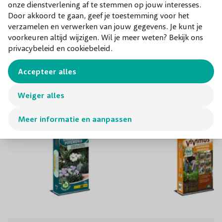
goed doorlatende bodem staat.
onze dienstverlening af te stemmen op jouw interesses.
Door akkoord te gaan, geef je toestemming voor het
verzamelen en verwerken van jouw gegevens. Je kunt je
voorkeuren altijd wijzigen. Wil je meer weten? Bekijk ons
Combineer met
privacybeleid en cookiebeleid.
Onze aanraders bij dit product
Accepteer alles
Weiger alles
Meer informatie en aanpassen