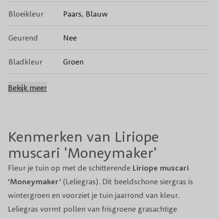
Bloeikleur
Paars, Blauw
Geurend
Nee
Bladkleur
Groen
Groenblijvend
Ja
Bekijk meer
Vruchtdragend
Ja
Kenmerken van Liriope
Snoeiperiode
Voorjaar
muscari 'Moneymaker'
Standplaats
Halfschaduw
Fleur je tuin op met de schitterende
Liriope muscari
‘Moneymaker’
Winterhardheid
(Leliegras). Dit beeldschone
Goed
siergras
is
wintergroen en voorziet je tuin jaarrond van kleur.
Planttijd
Jaarrond
Leliegras vormt pollen van frisgroene grasachtige