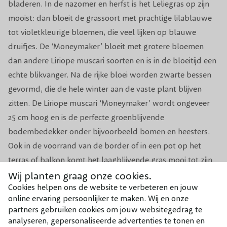
bladeren. In de nazomer en herfst is het Leliegras op zijn
Biodiversiteit
Trekt bijen & vlinders aan
mooist: dan bloeit de grassoort met prachtige lilablauwe
tot violetkleurige bloemen, die veel lijken op blauwe
Aantal per m1
3-4
druifjes. De ‘Moneymaker’ bloeit met grotere bloemen
dan andere Liriope muscari soorten en is in de bloeitijd een
Aantal per m2
7
echte blikvanger. Na de rijke bloei worden zwarte bessen
Voeding
Organische meststof siergrassen
gevormd, die de hele winter aan de vaste plant blijven
zitten. De Liriope muscari ‘Moneymaker’ wordt ongeveer
Groeisnelheid
Snel
25 cm hoog en is de perfecte groenblijvende
bodembedekker onder bijvoorbeeld bomen en heesters.
Bodembedekker, Border,
Geschikt voor
Ook in de voorrand van de border of in een pot op het
Onderbeplanting, In pot
terras of balkon komt het laagblijvende gras mooi tot zijn
recht. Niet alleen vanwege de kleurrijke en uitbundige
Wij planten graag onze cookies.
Cookies helpen ons de website te verbeteren en jouw
bloei is Leliegras populair, maar ook vanwege het
online ervaring persoonlijker te maken. Wij en onze
eenvoudige onderhoud. De Liriope muscari ‘Moneymaker’
partners gebruiken cookies om jouw websitegedrag te
is een makkelijke plant, die graag in de halfschaduw in een
analyseren, gepersonaliseerde advertenties te tonen en