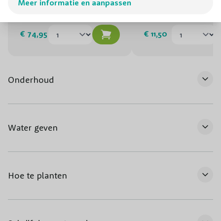
een mooie vaas en geniet ook in huis van de blikvanger.
Meer informatie en aanpassen
Snoeischaar
Vivimus universeel
€ 74,95
€ 11,50
Onderhoud
Water geven
Hoe te planten