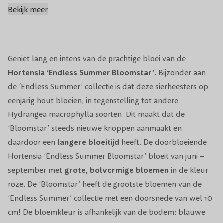
Vruchtdragend
Nee
Bekijk meer
Volwassen hoogte
100 - 150 cm
Snoeiperiode
Vroege voorjaar
Geniet lang en intens van de prachtige bloei van de
Hortensia ‘Endless Summer Bloomstar’
. Bijzonder aan
Standplaats
Halfschaduw
de ‘Endless Summer’ collectie is dat deze sierheesters op
eenjarig hout bloeien, in tegenstelling tot andere
Winterhardheid
Goed winterhard
Hydrangea macrophylla soorten. Dit maakt dat de
‘Bloomstar’ steeds nieuwe knoppen aanmaakt en
Planttijd
Jaarrond (behalve bij vorst)
daardoor een
langere bloeitijd
heeft. De doorbloeiende
Biodiversiteit
Trekt bijen & vlinders aan
Hortensia ‘Endless Summer Bloomstar’ bloeit van juni –
september met
grote, bolvormige bloemen
in de kleur
Aantal per m2
3
roze. De ‘Bloomstar’ heeft de grootste bloemen van de
‘Endless Summer’ collectie met een doorsnede van wel 10
Voeding
Meststof voor hortensia's
cm! De bloemkleur is afhankelijk van de bodem: blauwe