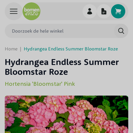
Ga naar de inhoud
Doorzoek de hele winkel
Searc
Home
|
Hydrangea Endless Summer Bloomstar Roze
Hydrangea Endless Summer
Bloomstar Roze
Hortensia 'Bloomstar' Pink