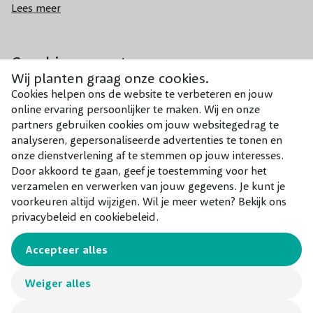
bloemen krijg je in een zurige bodem met aluminium en
Geschikt voor
Solitair / in groep / in pot
Lees meer
roze bloemen krijg je in een kalkrijke bodem.
Combineer met
Behalve de prachtige en lange bloei, is de ‘Endless
Wij planten graag onze cookies.
Summer Bloomstar’ geliefd om de
donkergroene
Onze aanraders bij dit product
Cookies helpen ons de website te verbeteren en jouw
bladeren met opvallende rode nerven
en de stevige,
online ervaring persoonlijker te maken. Wij en onze
decoratieve rode stelen. Deze zorgen voor extra veel
partners gebruiken cookies om jouw websitegedrag te
analyseren, gepersonaliseerde advertenties te tonen en
sierwaarde. De bloeiende vaste plant is
niet wintergroen
,
onze dienstverlening af te stemmen op jouw interesses.
maar wel
goed winterhard
. Het is dé sfeermaker in een
Door akkoord te gaan, geef je toestemming voor het
border of pot. Met een volwassen hoogte tussen de
100
verzamelen en verwerken van jouw gegevens. Je kunt je
en 150 cm
is de Hydrangea macrophylla ‘Endless Summer
voorkeuren altijd wijzigen. Wil je meer weten? Bekijk ons
privacybeleid en cookiebeleid.
Bloomstar’ een mooie aanvulling voor ieder type tuin,
terras of balkon.
Accepteer alles
TIP
:
Hortensia
bloemen zijn ook geschikte snij- en
Weiger alles
droogbloemen. Snijd wat bolvormige bloemen af voor in