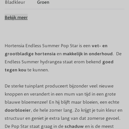
Bladkleur
Groen
Groenblijvend
Nee
Bekijk meer
Vruchtdragend
Nee
Volwassen
Hortensia Endless Summer Pop Star is een
vet- en
80 - 100 cm
hoogte
grootbladige hortensia
en
makkelijk in onderhoud
. De
Endless Summer hydrangea staat erom bekend
goed
Snoeiperiode
In het voorjaar, na de vorstperiode
tegen kou
te kunnen.
Standplaats
Zon/Halfschaduw
De sterke tuinplant produceert bijzonder veel nieuwe
Winterhardheid
Goed winterhard
knoppen en verandert in een mum van tijd in een grote
blauwe bloemenzee! En hij blijft maar bloeien, een echte
Planttijd
Jaarrond, behalve bij vorst
doorbloeier
, de hele zomer lang. Zo krijgt je tuin kleur en
structuur en geniet je extra lang van dat zomerse gevoel.
Biodiversiteit
Trekt vlinders en bijen aan
De Pop Star staat graag in de
schaduw
en is de meest