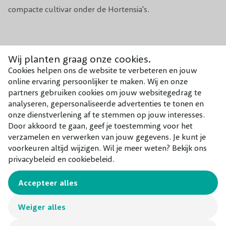
compacte cultivar onder de Hortensia's.
Aantal per m1
2
Aantal per m2
3
Combineer met
Wij planten graag onze cookies.
Tijdens de groei 1x per maand bemesten
Onze aanraders bij dit product
Voeding
Cookies helpen ons de website te verbeteren en jouw
met Meststof Rhodo, Hortensia & Azalea
online ervaring persoonlijker te maken. Wij en onze
partners gebruiken cookies om jouw websitegedrag te
Groeisnelheid
Gemiddeld
analyseren, gepersonaliseerde advertenties te tonen en
onze dienstverlening af te stemmen op jouw interesses.
Geschikt voor
In de volle grond, in pot
Door akkoord te gaan, geef je toestemming voor het
verzamelen en verwerken van jouw gegevens. Je kunt je
voorkeuren altijd wijzigen. Wil je meer weten? Bekijk ons
privacybeleid en cookiebeleid.
Accepteer alles
Weiger alles