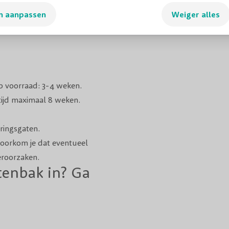
n aanpassen
Weiger alles
op voorraad: 3-4 weken.
tijd maximaal 8 weken.
ringsgaten.
 voorkom je dat eventueel
eroorzaken.
ntenbak in? Ga