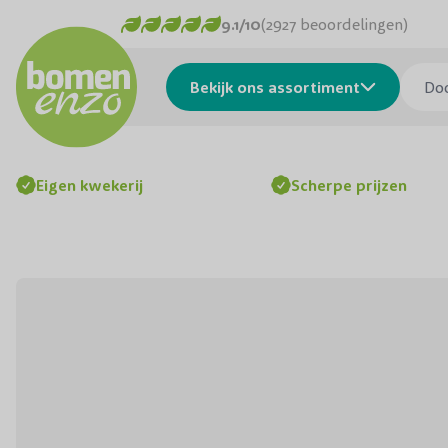
Ga naar de inhoud
9.1/10
(2927 beoordelingen)
Doorzo
Bekijk ons assortiment
Eigen kwekerij
Scherpe prijzen