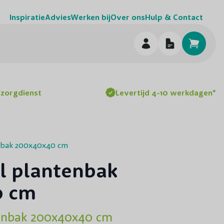
Inspiratie
Advies
Werken bij
Over ons
Hulp & Contact
h
ezorgdienst
Levertijd 4-10 werkdagen*
enbak 200x40x40 cm
l plantenbak
0 cm
tenbak 200x40x40 cm