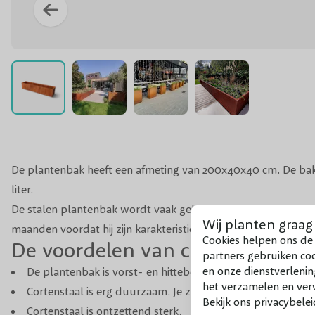
De plantenbak heeft een afmeting van 200x40x40 cm. De bak
liter.
De stalen plantenbak wordt vaak geleverd in een ongeroeste
Wij planten graag
maanden voordat hij zijn karakteristieke roestbruine kleur hee
Cookies helpen ons de 
De voordelen van cortenstaal
partners gebruiken co
en onze dienstverlenin
De plantenbak is vorst- en hittebestendig
het verzamelen en verw
Cortenstaal is erg duurzaam. Je zult er dus jaren plezier 
Bekijk ons privacybelei
Cortenstaal is ontzettend sterk.