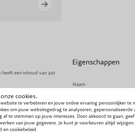
Tuin me
Eigenschappen
 heeft een inhoud van 320
Naam
n staat. Het duurt ongeveer 5
 onze cookies.
ft.
Met wielen
website te verbeteren en jouw online ervaring persoonlijker te 
okies om jouw websitegedrag te analyseren, gepersonaliseerde a
Met water reservoir
g af te stemmen op jouw interesses. Door akkoord te gaan, gee
erken van jouw gegevens. Je kunt je voorkeuren altijd wijzigen
van hebben!
d en cookiebeleid.