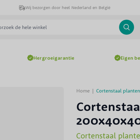
Wij bezorgen door heel Nederland en België
ek de hele winkel
Searc
Hergroeigarantie
Eigen b
Home
|
Cortenstaal plant
Cortenstaa
200x40x4
Cortenstaal plan