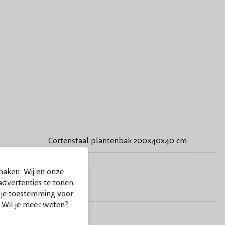
t cortenstaal plantenbakken
Cortenstaal plantenbak 200x40x40 cm
Nee
maken. Wij en onze
dvertenties te tonen
Nee
f je toestemming voor
. Wil je meer weten?