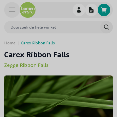
Ga naar de inhoud
Doorzoek de hele winkel
Searc
Home
|
Carex Ribbon Falls
Carex Ribbon Falls
Zegge Ribbon Falls