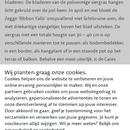
bladeren. De bladeren van de polvormige siergras hangen
Aantal per m1
2-3
licht gekruld over de pol heen. In april en mei bloeit de
Zegge ‘Ribbon Falls’ onopvallend met lichtbruine aren, die
Aantal per m2
5
met driekantige stengeltjes boven het blad uitsteken. De
siergras met een totale hoogte van 30 – 40 cm is op
Voeding
Organische meststof siergrassen
verschillende manieren toe te passen: als bodembedekker,
Groeisnelheid
Gemiddeld
in een border, als hangplant of in een staande pot op het
terras of balkon. Behalve een mooi uiterlijk, is de Carex
Geschikt voor
Bodembedekker, Border, In pot
oshimensis ‘Ribbon Falls’ zeer sterk, winterhard en
Wij planten graag onze cookies.
onderhoudsvriendelijk.
Cookies helpen ons de website te verbeteren en jouw
online ervaring persoonlijker te maken. Wij en onze
partners gebruiken cookies om jouw websitegedrag te
Combineer met
analyseren, gepersonaliseerde advertenties te tonen en
onze dienstverlening af te stemmen op jouw interesses.
Onze aanraders bij dit product
Door akkoord te gaan, geef je toestemming voor het
verzamelen en verwerken van jouw gegevens. Je kunt je
voorkeuren altijd wijzigen. Wil je meer weten? Bekijk ons
privacybeleid en cookiebeleid.