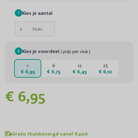
1
Kies je aantal
Stuks
2
Kies je voordeel
( prijs per stuk )
1
6
12
25
€ 6,95
€ 6,75
€ 6,45
€ 6,10
€ 6,95
Gratis thuisbezorgd vanaf €400