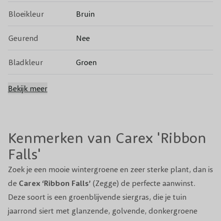
Bloeikleur
Bruin
Geurend
Nee
Bladkleur
Groen
Groenblijvend
Ja
Bekijk meer
Vruchtdragend
Nee
Kenmerken van Carex 'Ribbon
Snoeiperiode
Voorjaar
Falls'
Standplaats
Zon, Halfschaduw
Zoek je een mooie wintergroene en zeer sterke plant, dan is
de
Winterhardheid
Carex ‘Ribbon Falls’
Goed
(Zegge) de perfecte aanwinst.
Deze soort is een groenblijvende siergras, die je tuin
Planttijd
Jaarrond
jaarrond siert met glanzende, golvende, donkergroene