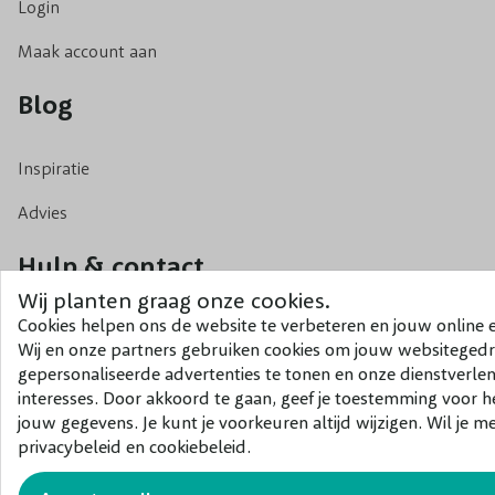
De Ilex Verticilata is een breed opgaande borderplant en
Login
stekels. Je kunt de Ilex het beste op een zonnige of hal
Maak account aan
goed doorlatende humusrijke bodem. Je hoeft de Winterbes
Blog
plant in model houden? Dan kun je in het voorjaar of de
inkorten.
Inspiratie
Skimmia Rubella (2x)
Advies
De Skimmia japonica 'Rubella' is wel een groenblijvende b
getrakteerd op prachtige rode bloemknoppen, welke zich 
Hulp & contact
lichtroze bloemetjes. De wintertakken van deze borderpl
Wij planten graag onze cookies.
karakter wat perfect past bij de rest van dit Winter Bord
Cookies helpen ons de website te verbeteren en jouw online e
Tuin ontwerp aanvragen
voor sfeer in je wintertuin!
Wij en onze partners gebruiken cookies om jouw websitegedr
Aanplant service
gepersonaliseerde advertenties te tonen en onze dienstverle
De groenblijvende sierheester staat het liefst op een schad
interesses. Door akkoord te gaan, geef je toestemming voor 
houdt de Rubella van een licht vochtige, zure, humusrij
Bestellen & bezorgen
jouw gegevens. Je kunt je voorkeuren altijd wijzigen. Wil je m
heeft de plant wat extra water nodig en verder uiteraard 
privacybeleid en cookiebeleid.
Garantie
periodes. Snoeien hoeft niet, maar mag natuurlijk wel. Als 