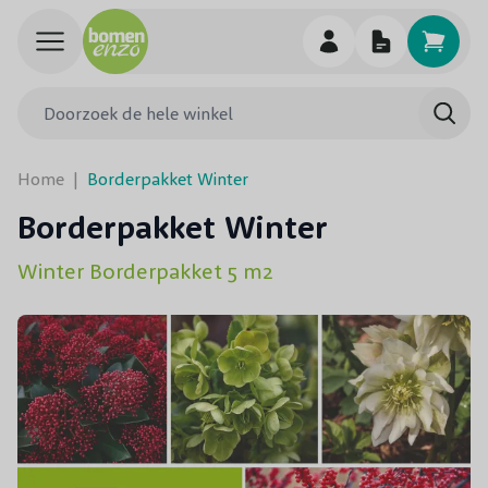
Ga naar de inhoud
Doorzoek de hele winkel
Searc
Home
|
Borderpakket Winter
Borderpakket Winter
Winter Borderpakket 5 m2