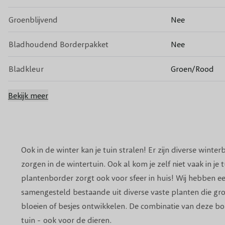
Groenblijvend
Nee
Bladhoudend Borderpakket
Nee
Bladkleur
Groen/Rood
Bloeiperiode
December t/m J
Bekijk meer
Standplaats
Zon/Halfscha
Winterhardheid
Goed winterha
Ook in de winter kan je tuin stralen! Er zijn diverse winte
zorgen in de wintertuin. Ook al kom je zelf niet vaak in je 
Snoeiperiode
Voorjaar
plantenborder zorgt ook voor sfeer in huis! Wij hebben e
Grondsoort
samengesteld bestaande uit diverse vaste planten die gro
Geschikt voor 
bloeien of besjes ontwikkelen. De combinatie van deze bo
tuin - ook voor de dieren.