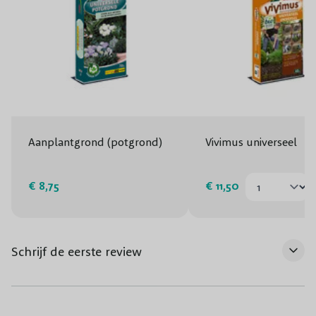
Sarcococca confusa
1-3
(3x)
Helleborus Pretty
2-4
Aanplantgrond (potgrond)
Vivimus universeel
Ellen Red (3x)
€ 8,75
€ 11,50
Helleborus Double
1-4
Ellen White (3x)
Schrijf de eerste review