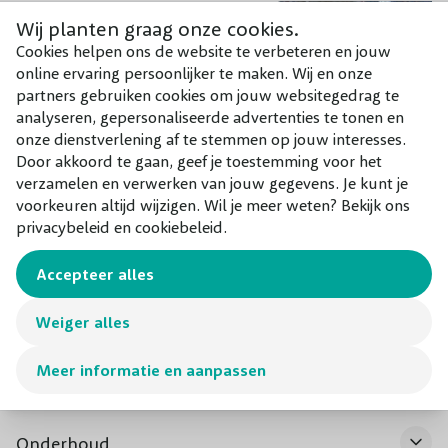
Wij planten graag onze cookies.
Pot/Kluit/Kale
Kale wortel
Cookies helpen ons de website te verbeteren en jouw
wortel
online ervaring persoonlijker te maken. Wij en onze
partners gebruiken cookies om jouw websitegedrag te
Hoogte
60-80 cm
analyseren, gepersonaliseerde advertenties te tonen en
onze dienstverlening af te stemmen op jouw interesses.
Door akkoord te gaan, geef je toestemming voor het
verzamelen en verwerken van jouw gegevens. Je kunt je
voorkeuren altijd wijzigen. Wil je meer weten? Bekijk ons
privacybeleid en cookiebeleid.
Accepteer alles
Aanplantgrond (potgrond)
Aanplantservice
beukenhaag
Weiger alles
€ 8,75
€ 12,50
Meer informatie en aanpassen
Onderhoud