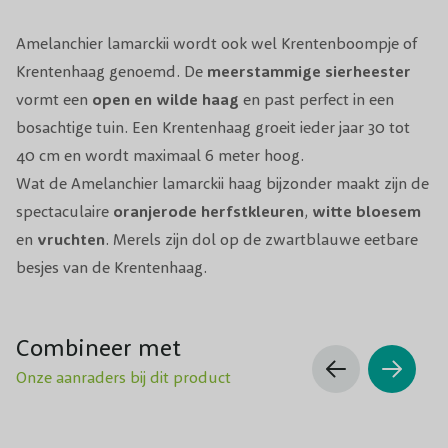
Grondsoort
een voedzame en goed waterdoorlatende
bodem.
Amelanchier lamarckii wordt ook wel Krentenboompje of
Krentenhaag genoemd. De
meerstammige sierheester
Groenblijvend
Nee
vormt een
open en wilde haag
en past perfect in een
bosachtige tuin. Een Krentenhaag groeit ieder jaar 30 tot
Winterhardheid
Ja
40 cm en wordt maximaal 6 meter hoog.
Wat de Amelanchier lamarckii haag bijzonder maakt zijn de
Bloeiperiode
April, Mei
spectaculaire
oranjerode herfstkleuren
,
witte bloesem
Bloeikleur
Wit
en
vruchten
. Merels zijn dol op de zwartblauwe eetbare
besjes van de Krentenhaag.
Vruchtdragend
Ja
Biodiversiteit
Geliefd door bijen en vogels
Combineer met
Onze aanraders bij dit product
Toepassing
Geschikt voor grote en kleine tuinen
Snoeiperiode
Najaar of in de winter rond maart