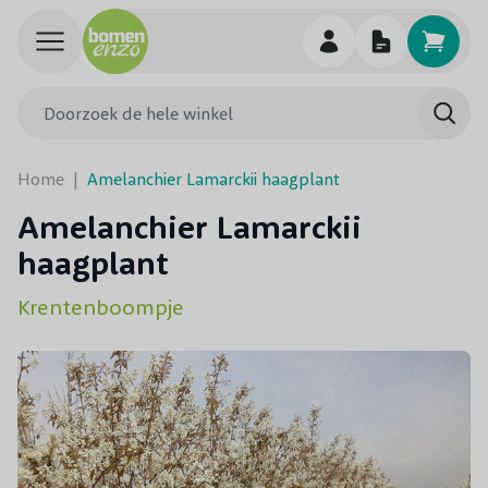
Ga naar de inhoud
Doorzoek de hele winkel
Searc
Home
|
Amelanchier Lamarckii haagplant
Amelanchier Lamarckii
haagplant
Krentenboompje