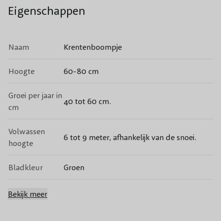
Eigenschappen
Naam
Krentenboompje
Hoogte
60-80 cm
Groei per jaar in
40 tot 60 cm.
cm
Volwassen
6 tot 9 meter, afhankelijk van de snoei.
hoogte
Bladkleur
Groen
Standplaats
Zon/Halfschaduw
Bekijk meer
Geschikt voor iedere grondsoort, zorg voor