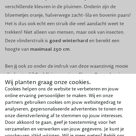
verschillende kleuren in de pluimen. Onderin zijn de
Winterhardheid
Goed winterhard
bloemetjes oranje, halverwege zacht-lila en bovenin paars!
Het is dus ook echt een struik die veel aandacht weet te
Planttijd
Jaarrond (behalve bij vorst)
trekken! Niet alleen van mensen, maar ook van insecten.
Deze vlinderstruik is
goed winterhard
en bereikt een
Biodiversiteit
Trekt bijen & vlinders aan
hoogte van
maximaal 250 cm
.
Aantal per m2
1
Ben jij ook zo onder de indruk van deze waanzinnig mooie
Voeding
Organische meststof
vlinderstruik? Buddleja weyeriana Flower Power kun je
Wij planten graag onze cookies.
online kopen via onze webshop, of kom je eigen
Geschikt voor
Solitair / in groep / in pot
Cookies helpen ons de website te verbeteren en jouw
vlinderstruik uitzoeken bij ons op de kwekerij!
online ervaring persoonlijker te maken. Wij en onze
partners gebruiken cookies om jouw websitegedrag te
analyseren, gepersonaliseerde advertenties te tonen en
Combineer met
onze dienstverlening af te stemmen op jouw interesses.
Door akkoord te gaan, geef je toestemming voor het
Onze aanraders bij dit product
verzamelen en verwerken van jouw gegevens. Je kunt je
voorkeuren altijd wijzigen. Wil je meer weten? Bekijk ons