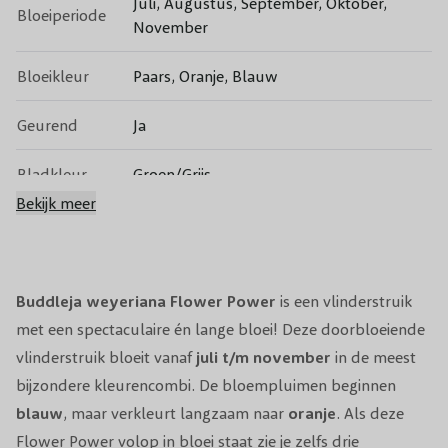
Juli, Augustus, September, Oktober,
Bloeiperiode
November
Bloeikleur
Paars, Oranje, Blauw
Geurend
Ja
Bladkleur
Groen/Grijs
Bekijk meer
Groenblijvend
Nee
Vruchtdragend
Nee
Buddleja weyeriana Flower Power
is een vlinderstruik
Volwassen
met een spectaculaire én lange bloei! Deze doorbloeiende
250 cm
hoogte
vlinderstruik bloeit vanaf
juli t/m november
in de meest
bijzondere kleurencombi. De bloempluimen beginnen
Snoeiperiode
Voorjaar
blauw
, maar verkleurt langzaam naar
oranje
. Als deze
Flower Power volop in bloei staat zie je zelfs drie
Standplaats
Zon