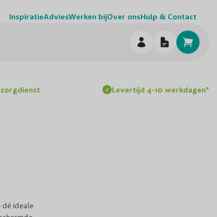
Inspiratie
Advies
Werken bij
Over ons
Hulp & Contact
h
ezorgdienst
Levertijd 4-10 werkdagen*
 dé ideale