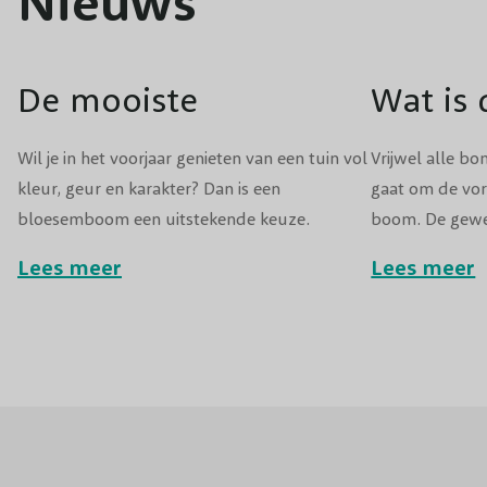
Nieuws
De mooiste
Wat is 
bloesembomen voor
vervan
Wil je in het voorjaar genieten van een tuin vol
Vrijwel alle bo
kleur, geur en karakter? Dan is een
gaat om de vo
jouw tuin: 7 sfeervolle
tuin?
bloesemboom een uitstekende keuze.
boom. De gewe
blikvangers
Bloesembomen zorgen ieder jaar opnieuw
voor bolbomen 
Lees meer
Lees meer
voor een spectaculair schouwspel van
Heb je thuis e
bloemen en trekken bovendien bijen, vlinders
benieuwd hoe 
en andere nuttige insecten aan.
Lees dan snel 