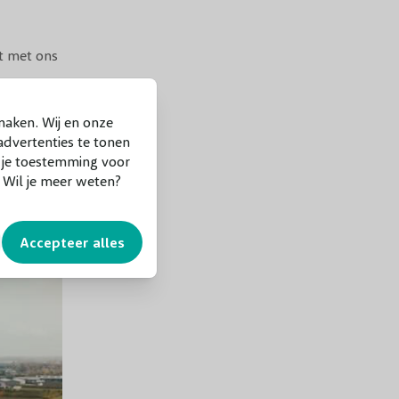
ct met ons
maken. Wij en onze
dvertenties te tonen
f je toestemming voor
. Wil je meer weten?
Accepteer alles