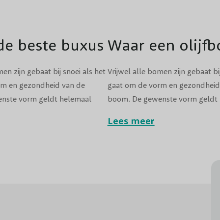
de beste buxus
Waar een olijf
ger voor jouw
kopen?
men zijn gebaat bij snoei als het
Vrijwel alle bomen zijn gebaat bij
rm en gezondheid van de
gaat om de vorm en gezondheid
nste vorm geldt helemaal
boom. De gewenste vorm geldt
met een strakke, ronde kroon.
voor bolbomen met een strakke,
Lees meer
en bolboom staan en ben je
Heb je thuis een bolboom staan 
je deze mooi in model houdt?
benieuwd hoe je deze mooi in 
verder!
Lees dan snel verder!