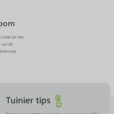
boom
 snoei als het
 van de
 helemaal
 ronde kroon.
en ben je
model houdt?
Tuinier tips