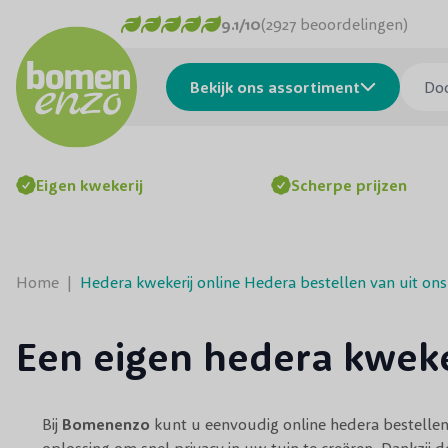
Ga naar de inhoud
9.1/10
(2927 beoordelingen)
Doorzo
Bekijk ons assortiment
Eigen kwekerij
Scherpe prijzen
Home
|
Hedera kwekerij online Hedera bestellen van uit on
Een eigen hedera kwek
Bij
Bomenenzo
kunt u eenvoudig online hedera bestelle