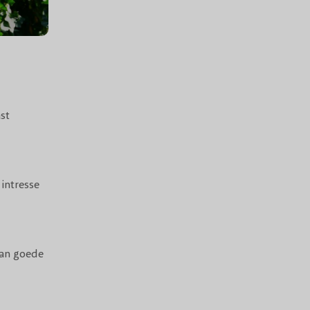
st
intresse
van goede