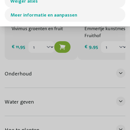
Weiger alles
Meer informatie en aanpassen
Vivimus groenten en fruit
Emmertje kunstmest
Fruithof
€ 11,95
€ 9,95
Onderhoud
Water geven
Hoe te planten