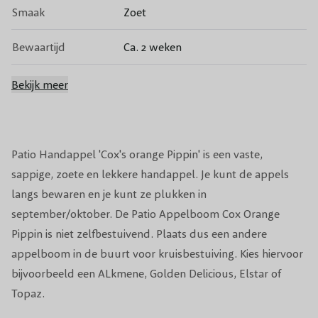
Smaak
Zoet
Bewaartijd
Ca. 2 weken
Bestuiving
Niet zelfbestuivend
Bekijk meer
Bestuivers
Alkmene, Golden Delicious
Bloeiperiode
Mei
Patio Handappel 'Cox's orange Pippin' is een vaste,
sappige, zoete en lekkere handappel. Je kunt de appels
Bloeikleur
Wit/rose
langs bewaren en je kunt ze plukken in
september/oktober. De Patio Appelboom Cox Orange
Snoeiperiode
December, Januari
Pippin is niet zelfbestuivend. Plaats dus een andere
appelboom in de buurt voor kruisbestuiving. Kies hiervoor
Standplaats
Zon/Halfschaduw
bijvoorbeeld een ALkmene, Golden Delicious, Elstar of
Winterhardheid
Winterhard
Topaz.