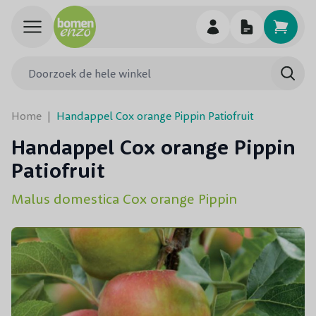
Ga naar de inhoud
Doorzoek de hele winkel
Searc
Home
|
Handappel Cox orange Pippin Patiofruit
Handappel Cox orange Pippin
Patiofruit
Malus domestica Cox orange Pippin