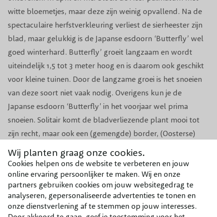
Organische meststof zuurminnende
witte bloemetjes, maar deze zijn weinig opvallend. Na de
Voeding
planten of tuinturf
spectaculaire herfstverkleuring verliest de sierheester zijn
blad, maar gelukkig is de Japanse esdoorn ‘Butterfly’ wel
Groeisnelheid
Langzaam
goed winterhard. Butterfly’ groeit langzaam en wordt
uiteindelijk 1,5 tot 3 meter hoog en is daarom ook geschikt
Solitair / border/ Japanse tuin / rotstuin /
Geschikt voor
in pot
voor kleine tuinen. Door de langzame groei is het snoeien
van deze soort niet vaak nodig. Overigens kun je de
Japanse esdoorn ‘Butterfly’ in het voorjaar wel prima
snoeien. Solitair komt de bladverliezende plant mooi tot
zijn recht, maar ook een (gemengde) border, (Oosterse)
rotstuin of als kuipplant is de Japanse esdoorn ‘Butterfly’
Wij planten graag onze cookies.
toepasbaar. Zorg voor een standplaats in de halfschaduw
Cookies helpen ons de website te verbeteren en jouw
online ervaring persoonlijker te maken. Wij en onze
en een humusrijke, (licht)zure en goed doorlatende bodem
partners gebruiken cookies om jouw websitegedrag te
en je mooie plant doet de rest.
analyseren, gepersonaliseerde advertenties te tonen en
onze dienstverlening af te stemmen op jouw interesses.
Door akkoord te gaan, geef je toestemming voor het