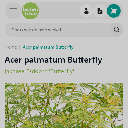
Ga naar de inhoud
Doorzoek de hele winkel
Searc
Home
|
Acer palmatum Butterfly
Acer palmatum Butterfly
Japanse Esdoorn ‘Butterfly’