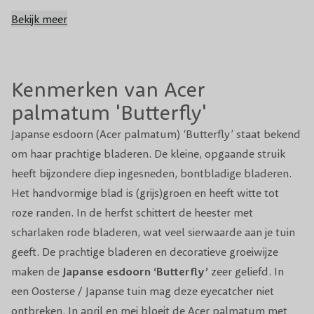
Groenblijvend
Nee
Bekijk meer
Vruchtdragend
Ja
Kenmerken van Acer
Volwassen
1,5 - 3 m
hoogte
palmatum 'Butterfly'
Japanse esdoorn (Acer palmatum) ‘Butterfly’ staat bekend
Niet noodzakelijk (eventueel voorjaar of
Snoeiperiode
nazomer)
om haar prachtige bladeren. De kleine, opgaande struik
heeft bijzondere diep ingesneden, bontbladige bladeren.
Standplaats
Halfschaduw
Het handvormige blad is (grijs)groen en heeft witte tot
roze randen. In de herfst schittert de heester met
Winterhardheid
Goed winterhard
scharlaken rode bladeren, wat veel sierwaarde aan je tuin
geeft. De prachtige bladeren en decoratieve groeiwijze
Planttijd
Voorjaar of najaar (indien het niet vriest)
maken de
Japanse esdoorn ‘Butterfly’
zeer geliefd. In
Aantal per m1
1
een Oosterse / Japanse tuin mag deze eyecatcher niet
ontbreken. In april en mei bloeit de Acer palmatum met