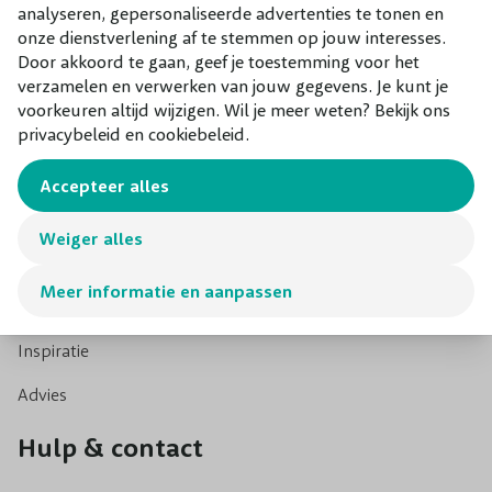
hagen? Wat ook erg mooi is, is het maken van een
analyseren, gepersonaliseerde advertenties te tonen en
onze dienstverlening af te stemmen op jouw interesses.
gemengde haag. Combineer bijvoorbeeld lage
Door akkoord te gaan, geef je toestemming voor het
0344 22 81 00
haagelementen met grote haag elementen of verschillende
verzamelen en verwerken van jouw gegevens. Je kunt je
info@bomenenzo.nl
soorten haagplanten. Hiermee creëer je een uniek beeld in
voorkeuren altijd wijzigen. Wil je meer weten? Bekijk ons
Mijn account
de tuin.
privacybeleid en cookiebeleid.
Hagen kopen? Haagplanten bestel je gemakkelijk via onze
Accepteer alles
Login
webshop. Bij BomenEnzo kun je niet alleen de lage hagen
online kopen via onze website, maar ook vele andere
Maak account aan
Weiger alles
bomen en planten. Zo hebben wij ook groenblijvende
Blog
bomen, verschillende soorten hagen, bladhoudende
Meer informatie en aanpassen
hagen, bladverliezende hagen, <
Buxus vervangers
,
leibomen, meerstammige bomen, fruitbomen, exotische
Inspiratie
planten, planten op stam, vaste planten, kant-en-klaar
Advies
hagen, Mediterraanse bomen, Portugese Laurier soorten
en nog veel meer! Bekijk bijvoorbeeld ook eens onze
Hulp & contact
Japanse Hulst soorten, kant-en-klaar haag Ligustrum